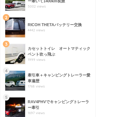
ー牽いて1400km長旅
5002 views
2
RICOH THETAバッテリー交換
4442 views
3
カセットトイレ オートマティック
ベント吹っ飛ぶ
1999 views
4
牽引車＋キャンピングトレーラー愛
車遍歴
1768 views
5
RAV4PHVでキャンピングトレーラ
ー牽引
1697 views