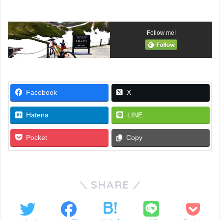
Follow me!
Facebook
X
Hatena
LINE
Pocket
Copy
SHARE