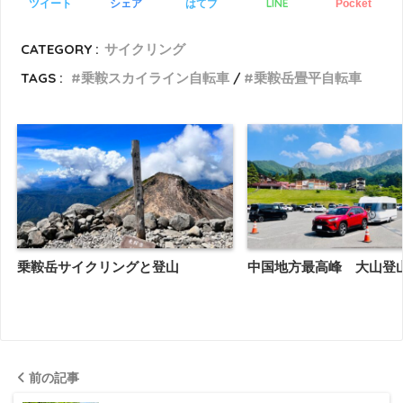
LINE
ツイート
シェア
はてブ
Pocket
CATEGORY :
サイクリング
TAGS :
乗鞍スカイライン自転車
乗鞍岳畳平自転車
乗鞍岳サイクリングと登山
中国地方最高峰 大山登
前の記事