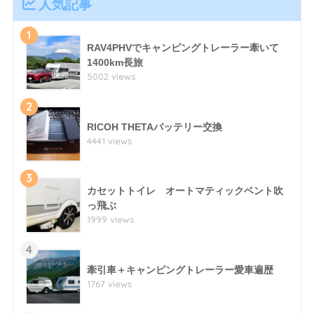
人気記事
1
RAV4PHVでキャンピングトレーラー牽いて
1400km長旅
5002 views
2
RICOH THETAバッテリー交換
4441 views
3
カセットトイレ オートマティックベント吹
っ飛ぶ
1999 views
4
牽引車＋キャンピングトレーラー愛車遍歴
1767 views