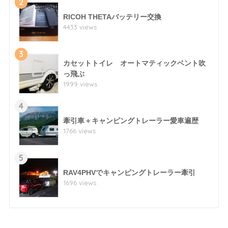
2
RICOH THETAバッテリー交換
4433 views
3
カセットトイレ オートマティックベント吹
っ飛ぶ
1999 views
4
牽引車＋キャンピングトレーラー愛車遍歴
1766 views
5
RAV4PHVでキャンピングトレーラー牽引
1696 views