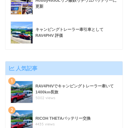
Hobby495ULリン酸鉄リチウムバッテリーに
更新
キャンピングトレーラー牽引車として
RAV4PHV 評価
人気記事
1
RAV4PHVでキャンピングトレーラー牽いて
1400km長旅
5002 views
2
RICOH THETAバッテリー交換
4435 views