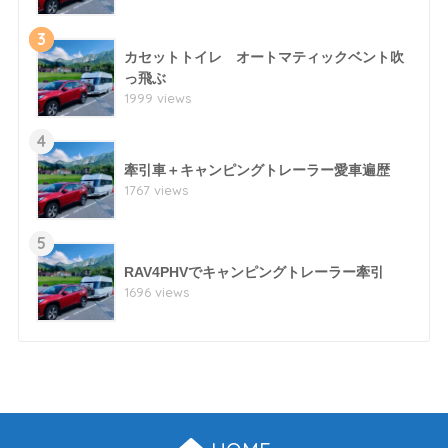
3
カセットトイレ オートマティックベント吹
っ飛ぶ
1999 views
4
牽引車＋キャンピングトレーラー愛車遍歴
1767 views
5
RAV4PHVでキャンピングトレーラー牽引
1696 views