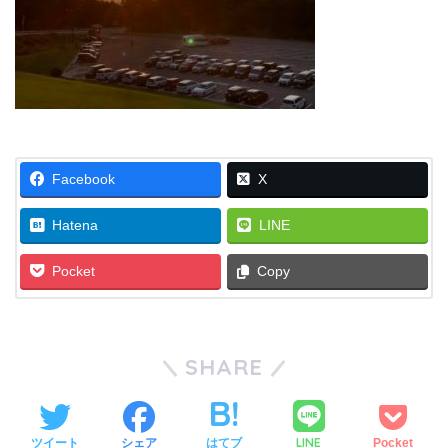
Facebook
X
Hatena
LINE
Pocket
Copy
SHARE
LINE
ツイート
シェア
はてブ
Pocket