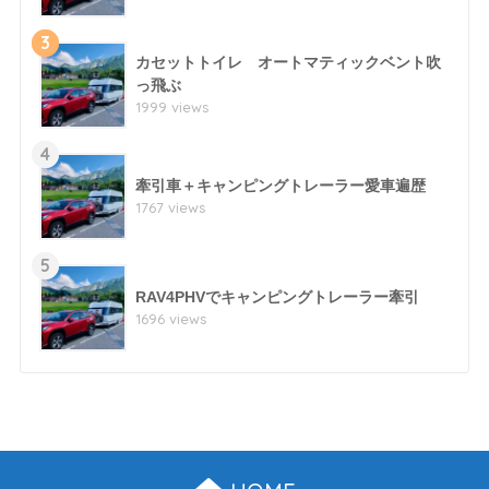
3
カセットトイレ オートマティックベント吹
っ飛ぶ
1999 views
4
牽引車＋キャンピングトレーラー愛車遍歴
1767 views
5
RAV4PHVでキャンピングトレーラー牽引
1696 views