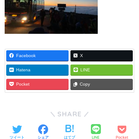
Facebook
X
Hatena
LINE
Pocket
Copy
SHARE
LINE
ツイート
シェア
はてブ
Pocket