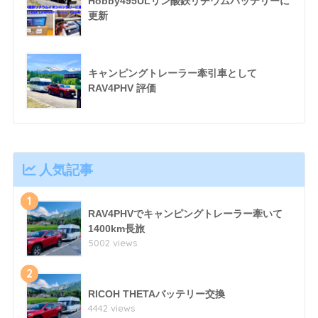
Hobby495ULリン酸鉄リチウムバッテリーに
更新
キャンピングトレーラー牽引車として
RAV4PHV 評価
人気記事
1
RAV4PHVでキャンピングトレーラー牽いて
1400km長旅
5002 views
2
RICOH THETAバッテリー交換
4442 views