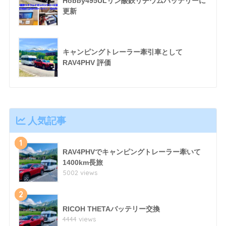
Hobby495ULリン酸鉄リチウムバッテリーに
更新
キャンピングトレーラー牽引車として
RAV4PHV 評価
人気記事
1
RAV4PHVでキャンピングトレーラー牽いて
1400km長旅
5002 views
2
RICOH THETAバッテリー交換
4444 views