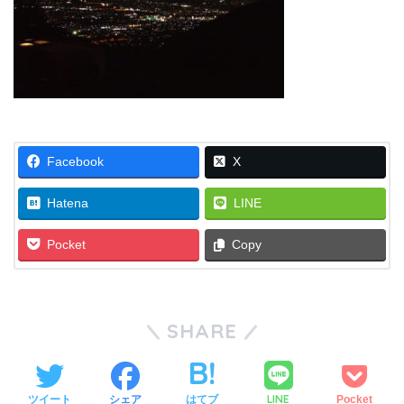
Facebook
X
Hatena
LINE
Pocket
Copy
SHARE
LINE
ツイート
シェア
はてブ
Pocket