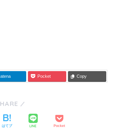
atena
Pocket
Copy
SHARE
LINE
はてブ
Pocket