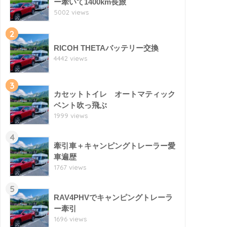
ー牽いて1400km長旅
5002 views
2
RICOH THETAバッテリー交換
4442 views
3
カセットトイレ オートマティック
ベント吹っ飛ぶ
1999 views
4
牽引車＋キャンピングトレーラー愛
車遍歴
1767 views
5
RAV4PHVでキャンピングトレーラ
ー牽引
1696 views