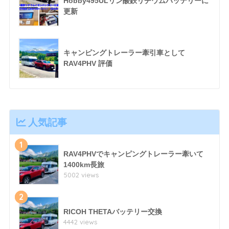
Hobby495ULリン酸鉄リチウムバッテリーに
更新
キャンピングトレーラー牽引車として
RAV4PHV 評価
人気記事
1
RAV4PHVでキャンピングトレーラー牽いて
1400km長旅
5002 views
2
RICOH THETAバッテリー交換
4442 views