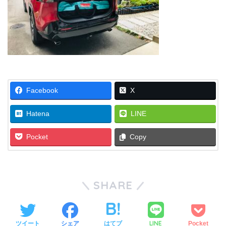
Facebook
X
Hatena
LINE
Pocket
Copy
SHARE
LINE
ツイート
シェア
はてブ
Pocket