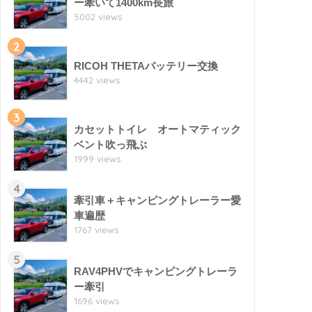
ー牽いて1400km長旅
5002 views
2
RICOH THETAバッテリー交換
4442 views
3
カセットトイレ オートマティック
ベント吹っ飛ぶ
1999 views
4
牽引車＋キャンピングトレーラー愛
車遍歴
1767 views
5
RAV4PHVでキャンピングトレーラ
ー牽引
1696 views