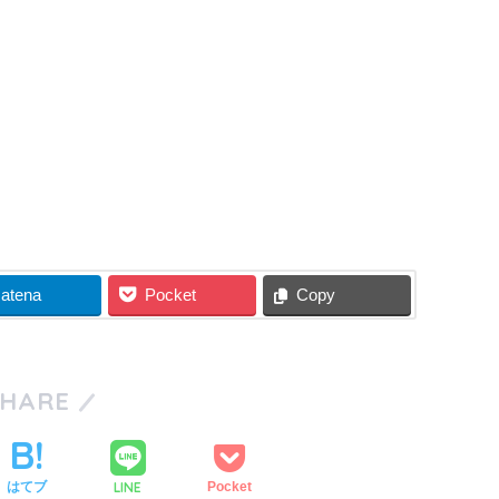
atena
Pocket
Copy
SHARE
LINE
はてブ
Pocket