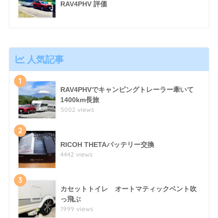
RAV4PHV 評価
人気記事
1
RAV4PHVでキャンピングトレーラー牽いて
1400km長旅
5002 views
2
RICOH THETAバッテリー交換
4442 views
3
カセットトイレ オートマティックベント吹
っ飛ぶ
1999 views