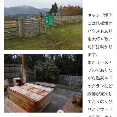
キャンプ場内
には鉄板焼き
ハウスもあり
雨天時や寒い
時には助かり
ます。
またリーズナ
ブルでありな
がら温泉やド
ックランなど
設備が充実し
ておりのんび
りとアウトド