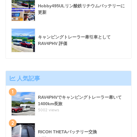
Hobby495ULリン酸鉄リチウムバッテリーに
更新
キャンピングトレーラー牽引車として
RAV4PHV 評価
人気記事
1
RAV4PHVでキャンピングトレーラー牽いて
1400km長旅
5002 views
2
RICOH THETAバッテリー交換