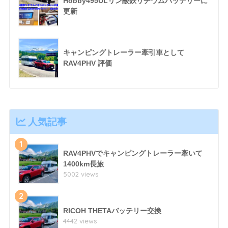
Hobby495ULリン酸鉄リチウムバッテリーに
更新
キャンピングトレーラー牽引車として
RAV4PHV 評価
人気記事
1
RAV4PHVでキャンピングトレーラー牽いて
1400km長旅
5002 views
2
RICOH THETAバッテリー交換
4442 views