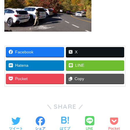
Facebook
X
Hatena
LINE
Pocket
Copy
SHARE
LINE
ツイート
シェア
はてブ
Pocket