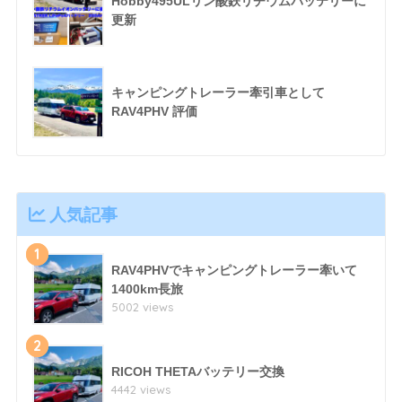
Hobby495ULリン酸鉄リチウムバッテリーに
更新
キャンピングトレーラー牽引車として
RAV4PHV 評価
人気記事
1
RAV4PHVでキャンピングトレーラー牽いて
1400km長旅
5002 views
2
RICOH THETAバッテリー交換
4442 views