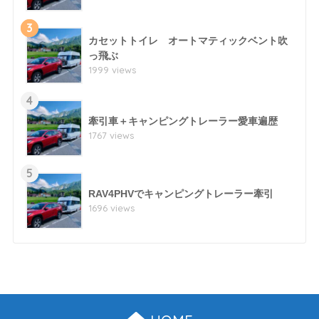
3
カセットトイレ オートマティックベント吹
っ飛ぶ
1999 views
4
牽引車＋キャンピングトレーラー愛車遍歴
1767 views
5
RAV4PHVでキャンピングトレーラー牽引
1696 views