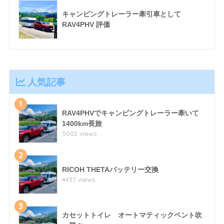
キャンピングトレーラー牽引車として
RAV4PHV 評価
人気記事
1
RAV4PHVでキャンピングトレーラー牽いて
1400km長旅
5002 views
2
RICOH THETAバッテリー交換
4437 views
3
カセットトイレ オートマティックベント吹