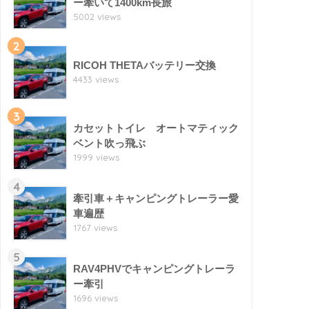
ー牽いて1400km長旅
5002 views
2
RICOH THETAバッテリー交換
4433 views
3
カセットトイレ オートマティック
ベント吹っ飛ぶ
1999 views
4
牽引車＋キャンピングトレーラー愛
車遍歴
1767 views
5
RAV4PHVでキャンピングトレーラ
ー牽引
1696 views