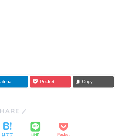
atena
Pocket
Copy
SHARE
LINE
はてブ
Pocket