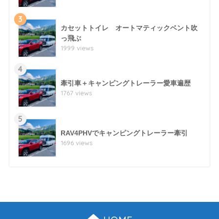
3
カセットトイレ オートマティックベント吹
っ飛ぶ
1999 views
4
牽引車＋キャンピングトレーラー愛車遍歴
1767 views
5
RAV4PHVでキャンピングトレーラー牽引
1696 views