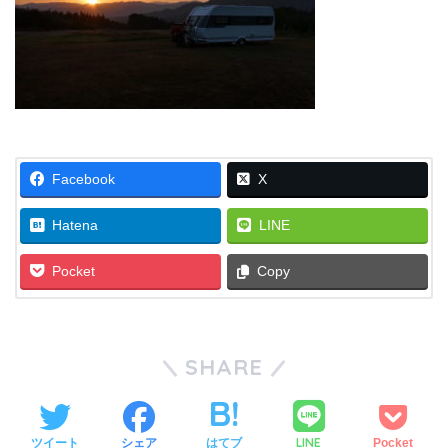
Facebook
X
Hatena
LINE
Pocket
Copy
SHARE
LINE
ツイート
シェア
はてブ
Pocket