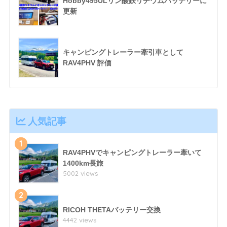
Hobby495ULリン酸鉄リチウムバッテリーに
更新
キャンピングトレーラー牽引車として
RAV4PHV 評価
人気記事
1
RAV4PHVでキャンピングトレーラー牽いて
1400km長旅
5002 views
2
RICOH THETAバッテリー交換
4442 views