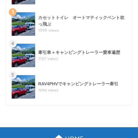
3
カセットトイレ オートマティックベント吹
っ飛ぶ
1999 views
4
牽引車＋キャンピングトレーラー愛車遍歴
1767 views
5
RAV4PHVでキャンピングトレーラー牽引
1696 views