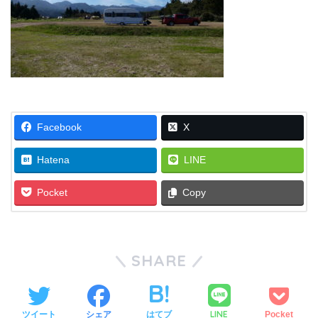
Facebook
X
Hatena
LINE
Pocket
Copy
SHARE
LINE
ツイート
シェア
はてブ
Pocket