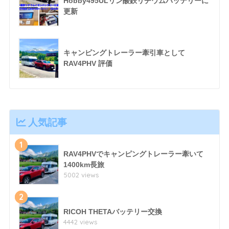
Hobby495ULリン酸鉄リチウムバッテリーに
更新
キャンピングトレーラー牽引車として
RAV4PHV 評価
人気記事
1
RAV4PHVでキャンピングトレーラー牽いて
1400km長旅
5002 views
2
RICOH THETAバッテリー交換
4442 views