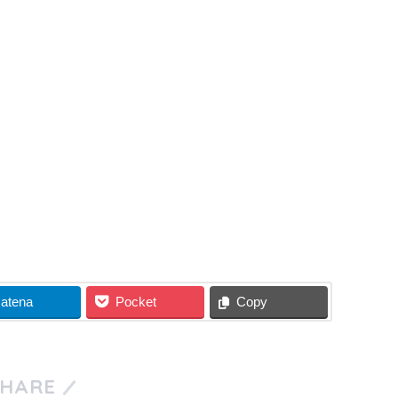
atena
Pocket
Copy
SHARE