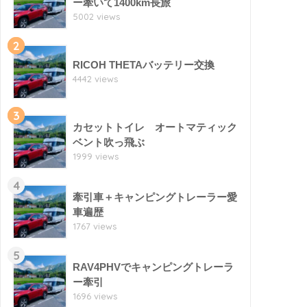
ー牽いて1400km長旅
5002 views
2
RICOH THETAバッテリー交換
4442 views
3
カセットトイレ オートマティック
ベント吹っ飛ぶ
1999 views
4
牽引車＋キャンピングトレーラー愛
車遍歴
1767 views
5
RAV4PHVでキャンピングトレーラ
ー牽引
1696 views