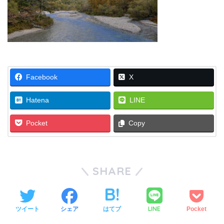
Facebook
X
Hatena
LINE
Pocket
Copy
SHARE
LINE
ツイート
シェア
はてブ
Pocket