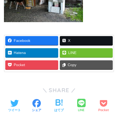
Facebook
X
Hatena
LINE
Pocket
Copy
SHARE
LINE
ツイート
シェア
はてブ
Pocket