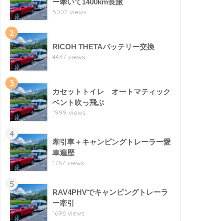
ー牽いて1400km長旅
5002 views
2
RICOH THETAバッテリー交換
4437 views
3
カセットトイレ オートマティック
ベント吹っ飛ぶ
1999 views
4
牽引車＋キャンピングトレーラー愛
車遍歴
1767 views
5
RAV4PHVでキャンピングトレーラ
ー牽引
1696 views