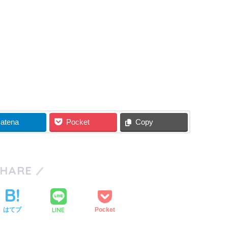
atena
Pocket
Copy
SHARE
LINE
はてブ
Pocket