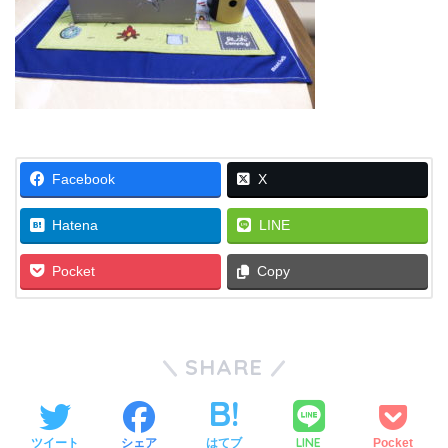
Facebook
X
Hatena
LINE
Pocket
Copy
SHARE
LINE
ツイート
シェア
はてブ
Pocket