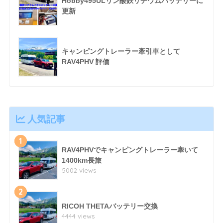
Hobby495ULリン酸鉄リチウムバッテリーに
更新
キャンピングトレーラー牽引車として
RAV4PHV 評価
人気記事
1
RAV4PHVでキャンピングトレーラー牽いて
1400km長旅
5002 views
2
RICOH THETAバッテリー交換
4444 views