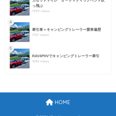
カセットトイレ オートマティックベント吹
っ飛ぶ
1999 views
4
牽引車＋キャンピングトレーラー愛車遍歴
1767 views
5
RAV4PHVでキャンピングトレーラー牽引
1696 views
HOME