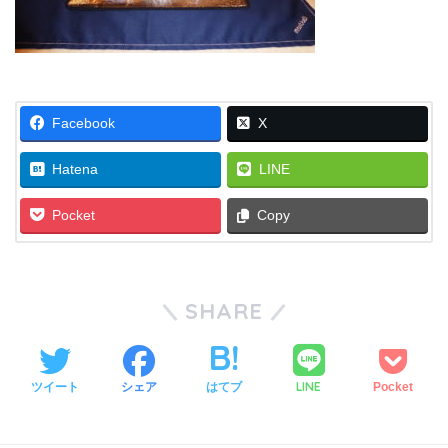
Facebook
X
Hatena
LINE
Pocket
Copy
SHARE
LINE
ツイート
シェア
はてブ
Pocket