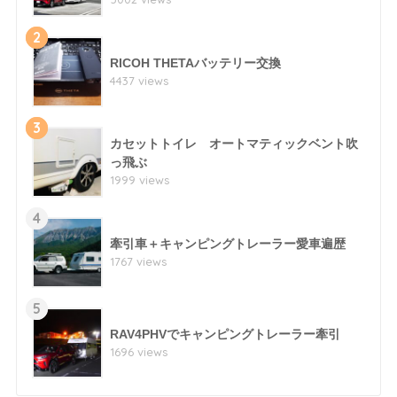
2
RICOH THETAバッテリー交換
4437 views
3
カセットトイレ オートマティックベント吹
っ飛ぶ
1999 views
4
牽引車＋キャンピングトレーラー愛車遍歴
1767 views
5
RAV4PHVでキャンピングトレーラー牽引
1696 views