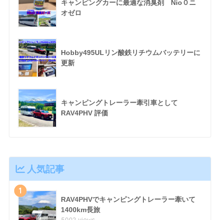
キャンピングカーに最適な消臭剤 Nio０ニ
オゼロ
Hobby495ULリン酸鉄リチウムバッテリーに
更新
キャンピングトレーラー牽引車として
RAV4PHV 評価
人気記事
1
RAV4PHVでキャンピングトレーラー牽いて
1400km長旅
5002 views