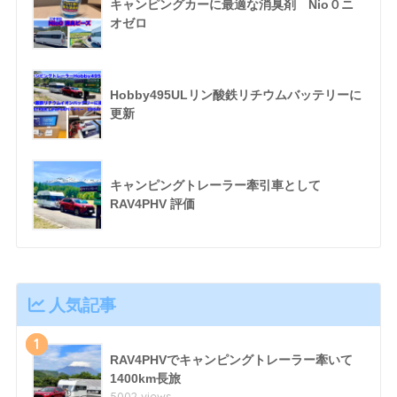
キャンピングカーに最適な消臭剤 Nio０ニ
オゼロ
Hobby495ULリン酸鉄リチウムバッテリーに
更新
キャンピングトレーラー牽引車として
RAV4PHV 評価
人気記事
1
RAV4PHVでキャンピングトレーラー牽いて
1400km長旅
5002 views