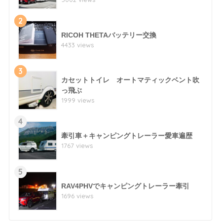
2
RICOH THETAバッテリー交換
4433 views
3
カセットトイレ オートマティックベント吹
っ飛ぶ
1999 views
4
牽引車＋キャンピングトレーラー愛車遍歴
1767 views
5
RAV4PHVでキャンピングトレーラー牽引
1696 views