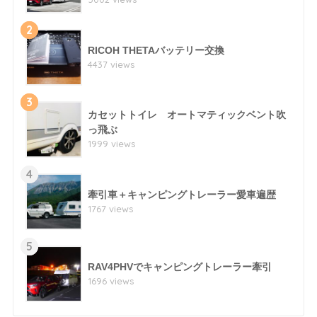
2
RICOH THETAバッテリー交換
4437 views
3
カセットトイレ オートマティックベント吹
っ飛ぶ
1999 views
4
牽引車＋キャンピングトレーラー愛車遍歴
1767 views
5
RAV4PHVでキャンピングトレーラー牽引
1696 views