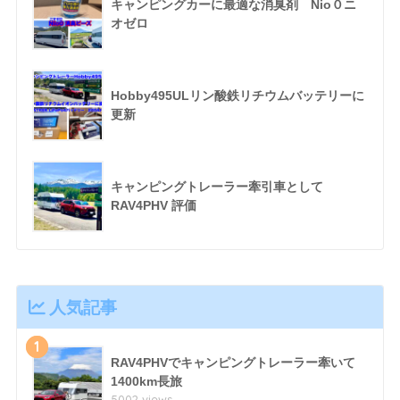
キャンピングカーに最適な消臭剤 Nio０ニ
オゼロ
Hobby495ULリン酸鉄リチウムバッテリーに
更新
キャンピングトレーラー牽引車として
RAV4PHV 評価
人気記事
1
RAV4PHVでキャンピングトレーラー牽いて
1400km長旅
5002 views