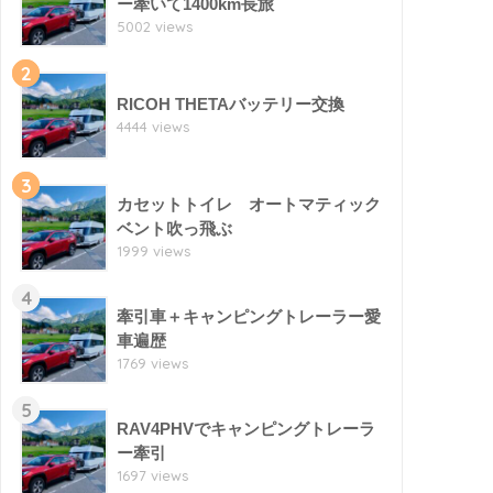
ー牽いて1400km長旅
5002 views
2
RICOH THETAバッテリー交換
4444 views
3
カセットトイレ オートマティック
ベント吹っ飛ぶ
1999 views
4
牽引車＋キャンピングトレーラー愛
車遍歴
1769 views
5
RAV4PHVでキャンピングトレーラ
ー牽引
1697 views