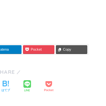
atena
Pocket
Copy
SHARE
LINE
はてブ
Pocket