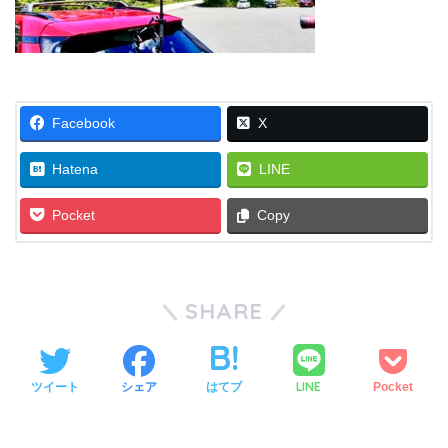
Facebook
X
Hatena
LINE
Pocket
Copy
SHARE
LINE
ツイート
シェア
はてブ
Pocket