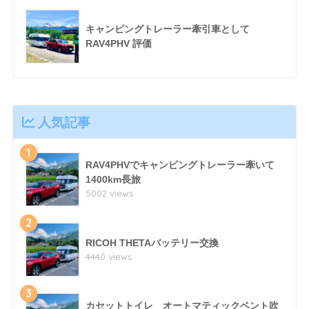
キャンピングトレーラー牽引車として
RAV4PHV 評価
人気記事
1
RAV4PHVでキャンピングトレーラー牽いて
1400km長旅
5002 views
2
RICOH THETAバッテリー交換
4440 views
3
カセットトイレ オートマティックベント吹