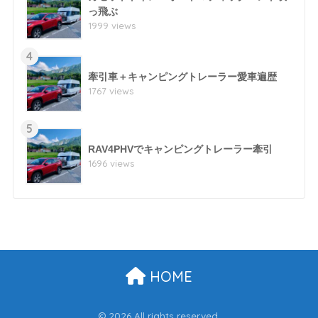
っ飛ぶ
1999 views
4
牽引車＋キャンピングトレーラー愛車遍歴
1767 views
5
RAV4PHVでキャンピングトレーラー牽引
1696 views
HOME
© 2026 All rights reserved.