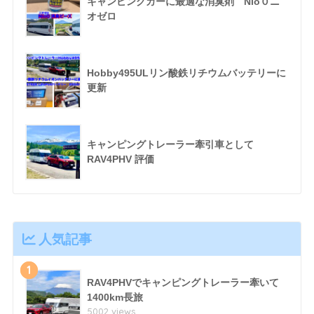
キャンピングカーに最適な消臭剤 Nio０ニ
オゼロ
Hobby495ULリン酸鉄リチウムバッテリーに
更新
キャンピングトレーラー牽引車として
RAV4PHV 評価
人気記事
1
RAV4PHVでキャンピングトレーラー牽いて
1400km長旅
5002 views