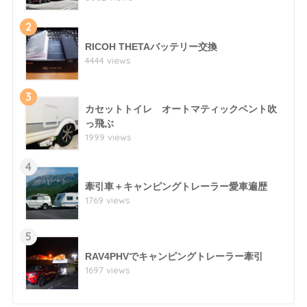
2
RICOH THETAバッテリー交換
4444 views
3
カセットトイレ オートマティックベント吹
っ飛ぶ
1999 views
4
牽引車＋キャンピングトレーラー愛車遍歴
1769 views
5
RAV4PHVでキャンピングトレーラー牽引
1697 views