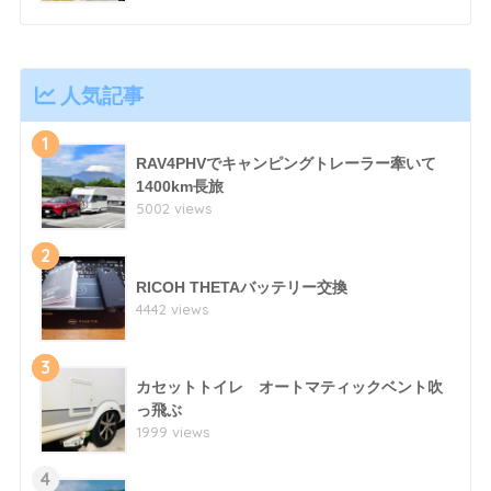
人気記事
1
RAV4PHVでキャンピングトレーラー牽いて
1400km長旅
5002 views
2
RICOH THETAバッテリー交換
4442 views
3
カセットトイレ オートマティックベント吹
っ飛ぶ
1999 views
4