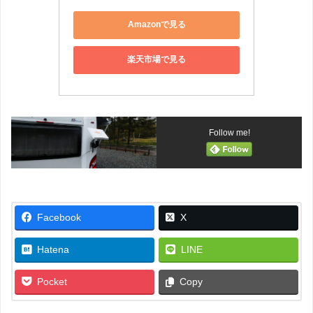
Amazonで見る
楽天市場で見る
Follow me!
Facebook
X
Hatena
LINE
Pocket
Copy