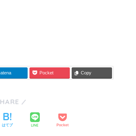
atena
Pocket
Copy
SHARE
LINE
はてブ
Pocket