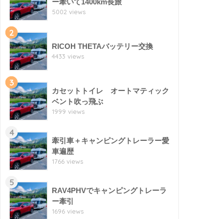
ー牽いて1400km長旅
5002 views
2
RICOH THETAバッテリー交換
4433 views
3
カセットトイレ オートマティック
ベント吹っ飛ぶ
1999 views
4
牽引車＋キャンピングトレーラー愛
車遍歴
1766 views
5
RAV4PHVでキャンピングトレーラ
ー牽引
1696 views