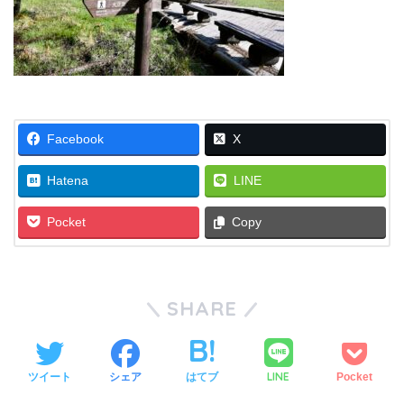
Facebook
X
Hatena
LINE
Pocket
Copy
SHARE
LINE
ツイート
シェア
はてブ
Pocket