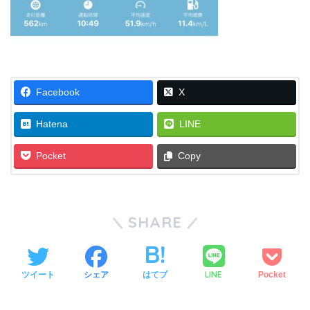
Facebook
X
Hatena
LINE
Pocket
Copy
SHARE
LINE
ツイート
シェア
はてブ
Pocket