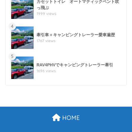
カセットトイレ オートマティックベント吹
っ飛ぶ
1999 views
4
牽引車＋キャンピングトレーラー愛車遍歴
1767 views
5
RAV4PHVでキャンピングトレーラー牽引
1696 views
HOME