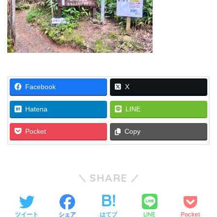
Facebook
X
Hatena
LINE
Pocket
Copy
SHARE
LINE
ツイート
シェア
はてブ
Pocket