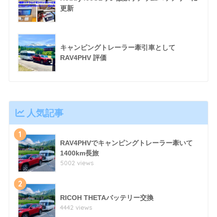
更新
キャンピングトレーラー牽引車として
RAV4PHV 評価
人気記事
1
RAV4PHVでキャンピングトレーラー牽いて
1400km長旅
5002 views
2
RICOH THETAバッテリー交換
4442 views