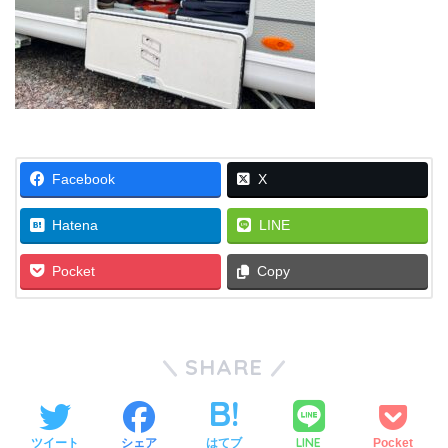
Facebook
X
Hatena
LINE
Pocket
Copy
SHARE
LINE
ツイート
シェア
はてブ
Pocket