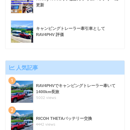
更新
キャンピングトレーラー牽引車として
RAV4PHV 評価
人気記事
1
RAV4PHVでキャンピングトレーラー牽いて
1400km長旅
5002 views
2
RICOH THETAバッテリー交換
4442 views