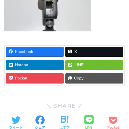
Facebook
X
Hatena
LINE
Pocket
Copy
SHARE
LINE
ツイート
シェア
はてブ
Pocket