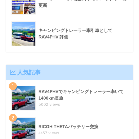
更新
キャンピングトレーラー牽引車として
RAV4PHV 評価
人気記事
1
RAV4PHVでキャンピングトレーラー牽いて
1400km長旅
5002 views
2
RICOH THETAバッテリー交換
4437 views