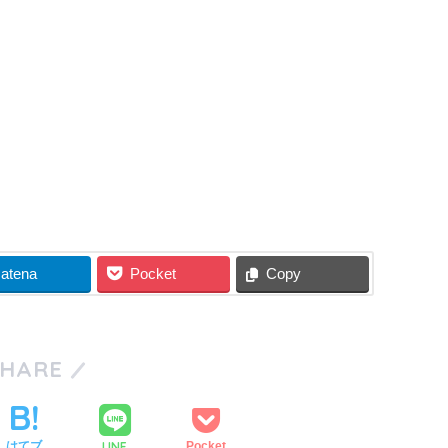
atena
Pocket
Copy
SHARE
LINE
はてブ
Pocket