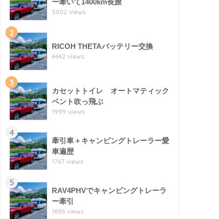
ー牽いて1400km長旅
5002 views
2
RICOH THETAバッテリー交換
4442 views
3
カセットトイレ オートマティック
ベント吹っ飛ぶ
1999 views
4
牽引車＋キャンピングトレーラー愛
車遍歴
1767 views
5
RAV4PHVでキャンピングトレーラ
ー牽引
1696 views