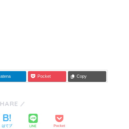
atena
Pocket
Copy
SHARE
LINE
はてブ
Pocket