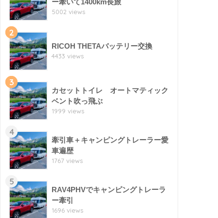
ー牽いて1400km長旅
5002 views
2
RICOH THETAバッテリー交換
4433 views
3
カセットトイレ オートマティック
ベント吹っ飛ぶ
1999 views
4
牽引車＋キャンピングトレーラー愛
車遍歴
1767 views
5
RAV4PHVでキャンピングトレーラ
ー牽引
1696 views